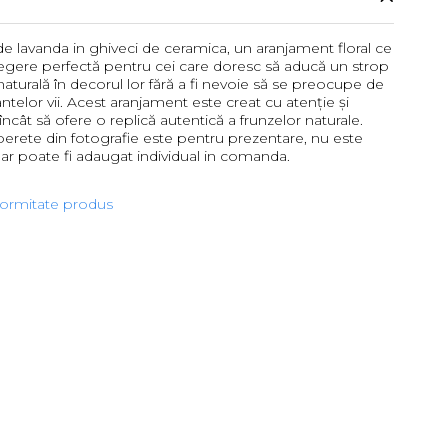
le de lavanda in ghiveci de ceramica, un aranjament floral ce
legere perfectă pentru cei care doresc să aducă un strop
turală în decorul lor fără a fi nevoie să se preocupe de
antelor vii. Acest aranjament este creat cu atenție și
 încât să ofere o replică autentică a frunzelor naturale.
perete din fotografie este pentru prezentare, nu este
 dar poate fi adaugat individual in comanda.
formitate produs