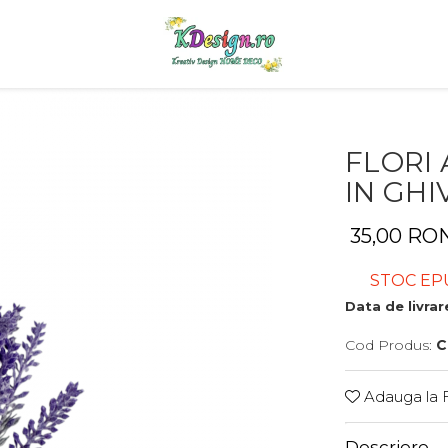
FLORI 
IN GHI
35,00 RO
STOC EP
Data de livrar
Cod Produs:
C
Adauga la F
Descriere