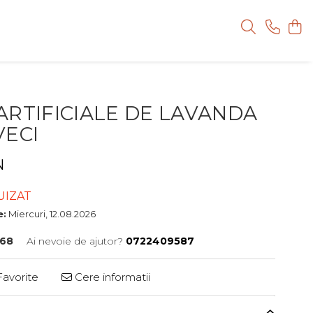
ARTIFICIALE DE LAVANDA
VECI
N
UIZAT
e:
Miercuri, 12.08.2026
68
Ai nevoie de ajutor?
0722409587
avorite
Cere informatii