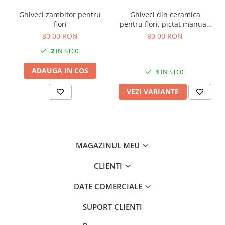
Ghiveci zambitor pentru
Ghiveci din ceramica
flori
pentru flori, pictat manual,
15x12 cm
80,00 RON
80,00 RON
2
IN STOC
ADAUGA IN COS
1
IN STOC
VEZI VARIANTE
MAGAZINUL MEU
CLIENTI
DATE COMERCIALE
SUPORT CLIENTI