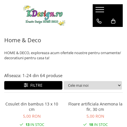
Home & Deco
Garden Deco
Fashion
De Sezon
Articole de bucatarie si servirea
Elemente decorative pentru
Genti si accesorii femei
Iarna si Craciun
mesei
gradina
Home & Deco
Primavara si Paste
Elemente decorative pentru casa
Vara
HOME & DECO, exploreaza acum ofertele noastre pentru ornamente/
Plante artificiale
decoratiuni pentru casa ta!
Vaze si ghivece pentru flori
Textile si Covoare
Afiseaza:
1-
24
din
64
produse
FILTRE
Cosulet din bambus 13 x 10
Floare artificiala Anemona la
cm
fir, 30 cm
5,00 RON
5,00 RON
13
IN STOC
18
IN STOC