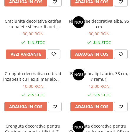
ADAUGA IN COS
ADAUGA IN COS
Craciunita decorativa catifea
Fir orhidee decorativa alba, 95
NOU
cu paiete si insertii aurii,
cm
30x40 cm verde
30,00 RON
30,00 RON
1
IN STOC
3
IN STOC
VEZI VARIANTE
ADAUGA IN COS
Crenguta decorativa cu brad
Buchet eucalipt auriu, 38 cm,
NOU
inzapezit cu ilex si mar alb, 40
7 ramuri
cm
10,00 RON
12,00 RON
2
IN STOC
5
IN STOC
ADAUGA IN COS
ADAUGA IN COS
Crenguta decorativa pentru
Crenguta decorativa pentru
NOU
Craciun cu brad artificial, 76
Craciun cu frunze aurii, 95 cm