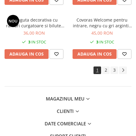
Crenguta decorativa cu
Covoras Welcome pentru
NOU
ramuri curgatoare si bilute,
intrare, negru cu gri argintiu
alb irizat, 100 cm
45x75 cm
36,00 RON
45,00 RON
3
IN STOC
3
IN STOC
ADAUGA IN COS
ADAUGA IN COS
1
2
3
MAGAZINUL MEU
CLIENTI
DATE COMERCIALE