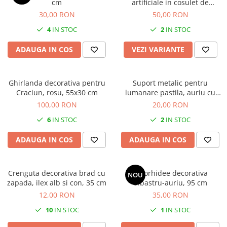
cm
artificiale in cosulet de
bambus, 12x9x34 cm
30,00 RON
50,00 RON
4
IN STOC
2
IN STOC
ADAUGA IN COS
VEZI VARIANTE
Ghirlanda decorativa pentru
Suport metalic pentru
Craciun, rosu, 55x30 cm
lumanare pastila, auriu cu
fulg de nea, 16x8 cm
100,00 RON
20,00 RON
6
IN STOC
2
IN STOC
ADAUGA IN COS
ADAUGA IN COS
Crenguta decorativa brad cu
Fir orhidee decorativa
NOU
zapada, ilex alb si con, 35 cm
albastru-auriu, 95 cm
12,00 RON
35,00 RON
10
IN STOC
1
IN STOC