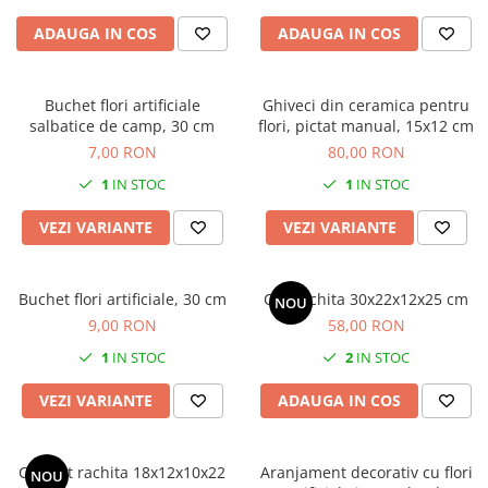
ADAUGA IN COS
ADAUGA IN COS
Buchet flori artificiale
Ghiveci din ceramica pentru
salbatice de camp, 30 cm
flori, pictat manual, 15x12 cm
7,00 RON
80,00 RON
1
IN STOC
1
IN STOC
VEZI VARIANTE
VEZI VARIANTE
Buchet flori artificiale, 30 cm
Cos rachita 30x22x12x25 cm
NOU
9,00 RON
58,00 RON
1
IN STOC
2
IN STOC
VEZI VARIANTE
ADAUGA IN COS
Cosulet rachita 18x12x10x22
Aranjament decorativ cu flori
NOU