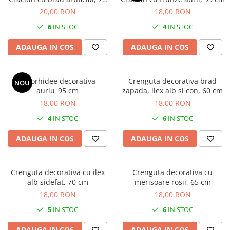
cm, 5 ramuri
20,00 RON
18,00 RON
6
IN STOC
4
IN STOC
ADAUGA IN COS
ADAUGA IN COS
Fir orhidee decorativa
Crenguta decorativa brad
NOU
auriu_95 cm
zapada, ilex alb si con, 60 cm
18,00 RON
18,00 RON
4
IN STOC
6
IN STOC
ADAUGA IN COS
ADAUGA IN COS
Crenguta decorativa cu ilex
Crenguta decorativa cu
alb sidefat, 70 cm
merisoare rosii, 65 cm
18,00 RON
18,00 RON
5
IN STOC
6
IN STOC
ADAUGA IN COS
ADAUGA IN COS