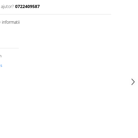
 ajutor?
0722409587
informatii
m
us