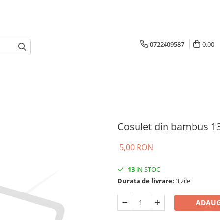
0722409587
0,00
Cosulet din bambus 13
5,00 RON
13
IN STOC
Durata de livrare:
3 zile
ADAUG