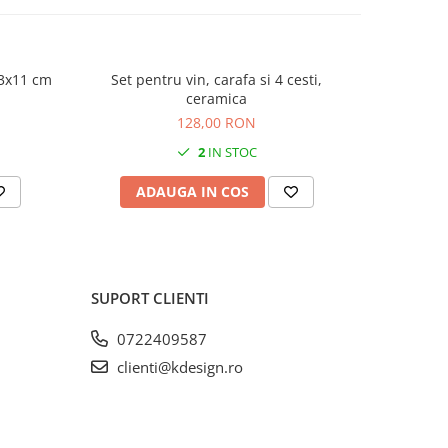
13x11 cm
Set pentru vin, carafa si 4 cesti,
Ghive
ceramica
128,00 RON
2
IN STOC
ADAUGA IN COS
AD
SUPORT CLIENTI
0722409587
clienti@kdesign.ro