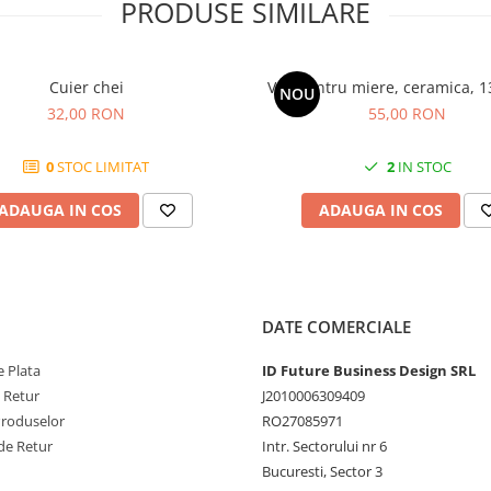
PRODUSE SIMILARE
Cuier chei
Vas pentru miere, ceramica, 
NOU
32,00 RON
55,00 RON
0
STOC LIMITAT
2
IN STOC
ADAUGA IN COS
ADAUGA IN COS
DATE COMERCIALE
 Plata
ID Future Business Design SRL
e Retur
J2010006309409
Produselor
RO27085971
de Retur
Intr. Sectorului nr 6
Bucuresti, Sector 3