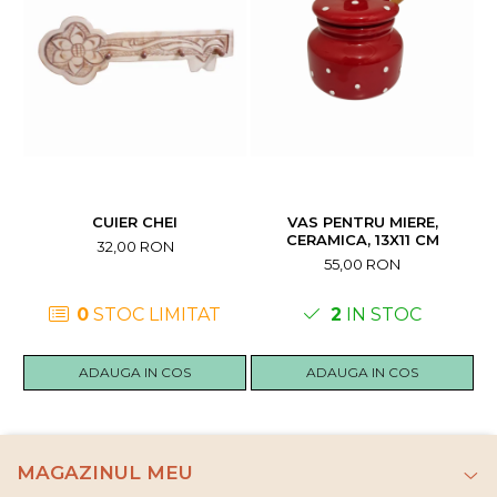
CUIER CHEI
VAS PENTRU MIERE,
S
CERAMICA, 13X11 CM
32,00 RON
55,00 RON
0
STOC LIMITAT
2
IN STOC
ADAUGA IN COS
ADAUGA IN COS
MAGAZINUL MEU