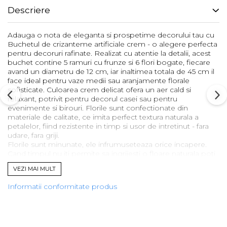
Descriere
Adauga o nota de eleganta si prospetime decorului tau cu
Buchetul de crizanteme artificiale crem - o alegere perfecta
pentru decoruri rafinate. Realizat cu atentie la detalii, acest
buchet contine 5 ramuri cu frunze si 6 flori bogate, fiecare
avand un diametru de 12 cm, iar inaltimea totala de 45 cm il
face ideal pentru vaze medii sau aranjamente florale
sofisticate. Culoarea crem delicat ofera un aer cald si
relaxant, potrivit pentru decorul casei sau pentru
evenimente si birouri. Florile sunt confectionate din
materiale de calitate, ce imita perfect textura naturala a
petalelor, fiind rezistente in timp si usor de intretinut - fara
udare, fara griji.
Florile sunt minunate, ele infrumuseteaza orice incapere.
Cand timpul nu iti permite sa ingrijesti o floare naturala poti
opta pentru o floare artificiala. Aceasta poate adauga un
VEZI MAI MULT
plus de frumusete locuintei tale.
Informatii conformitate produs
Caracteristici:
Inaltime buchet 45 cm
Numar flori 6