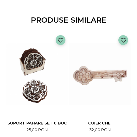
Diametru floare 12 cm
Culoare crem
Material textil + plastic
PRODUSE SIMILARE
Utilizare decor interior
Avantaje:
Aspect realist si elegant
Rezistenta in timp, nu necesita ingrijire
Potrivit pentru orice stil de decor
Nuanta cromatica perceputa in fotografie poate fi usor
diferita de realitate. Vaza este doar pentru prezentare si nu
este inclusa in pret.
Comanda acum buchetul de crizanteme artificiale crem si
adauga un plus de eleganta in casa ta!
Stoc limitat - profita de oferta!
SUPORT PAHARE SET 6 BUC
CUIER CHEI
25,00 RON
32,00 RON