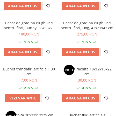
ADAUGA IN COS
ADAUGA IN COS
Decor de gradina cu ghiveci
Decor de gradina cu ghiveci
pentru flori, Bunny, 35x35x20
pentru flori, Dog, 42x21x42 cm
cm
180,00 RON
275,00 RON
1
IN STOC
1
IN STOC
ADAUGA IN COS
ADAUGA IN COS
Buchet trandafiri artificiali, 30
Cosulet rachita 18x12x10x22
NOU
cm
cm
7,00 RON
30,00 RON
2
IN STOC
4
IN STOC
VEZI VARIANTE
ADAUGA IN COS
Cos rachita 30x22x12x25 cm
Buchet flori artificiale