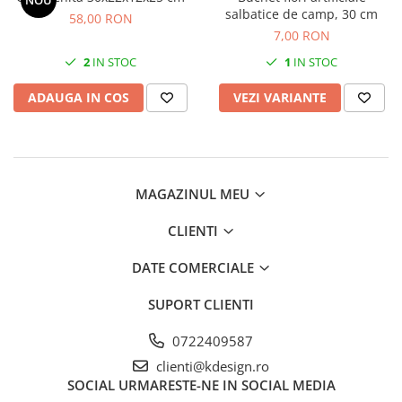
NOU
salbatice de camp, 30 cm
58,00 RON
7,00 RON
2
IN STOC
1
IN STOC
ADAUGA IN COS
VEZI VARIANTE
MAGAZINUL MEU
CLIENTI
DATE COMERCIALE
SUPORT CLIENTI
0722409587
clienti@kdesign.ro
SOCIAL
URMARESTE-NE IN SOCIAL MEDIA