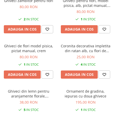
Ghiveci zambitor pentru flori
Ghiveci pentru flori, model
pisica, alb, pictat manual,
80,00 RON
15x11 cm
80,00 RON
2
IN STOC
1
IN STOC
ADAUGA IN COS
ADAUGA IN COS
Ghiveci de flori model pisica,
Coronita decorativa impletita
pictat manual, crem
din ratan alb, cu flori de
lavanda artificiala, 25 cm
80,00 RON
25,00 RON
1
IN STOC
4
IN STOC
ADAUGA IN COS
ADAUGA IN COS
Ghiveci din lemn pentru
Ornament de gradina,
aranjamente florale,
iepuras cu doua ghivece
20x25x11cm
38,00 RON
195,00 RON
5
IN STOC
1
IN STOC