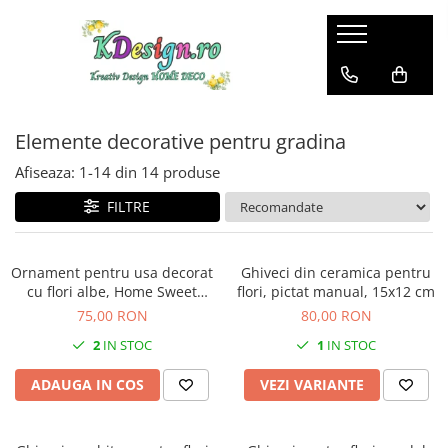
Home & Deco
Garden Deco
Fashion
De Sezon
Articole de bucatarie si servirea
Elemente decorative pentru
Genti si accesorii femei
Iarna si Craciun
mesei
gradina
Elemente decorative pentru gradina
Primavara si Paste
Elemente decorative pentru casa
Vara
Afiseaza:
1-
14
din
14
produse
Plante artificiale
FILTRE
Vaze si ghivece pentru flori
Textile si Covoare
Ornament pentru usa decorat
Ghiveci din ceramica pentru
cu flori albe, Home Sweet
flori, pictat manual, 15x12 cm
Home, 35 cm
75,00 RON
80,00 RON
2
IN STOC
1
IN STOC
ADAUGA IN COS
VEZI VARIANTE