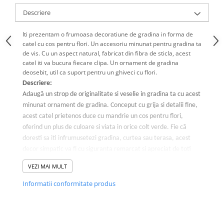
Descriere
Iti prezentam o frumoasa decoratiune de gradina in forma de
catel cu cos pentru flori. Un accesoriu minunat pentru gradina ta
de vis. Cu un aspect natural, fabricat din fibra de sticla, acest
catel iti va bucura fiecare clipa. Un ornament de gradina
deosebit, util ca suport pentru un ghiveci cu flori.
Descriere:
Adaugă un strop de originalitate si veselie in gradina ta cu acest
minunat ornament de gradina. Conceput cu grija si detalii fine,
acest catel prietenos duce cu mandrie un cos pentru flori,
oferind un plus de culoare si viata in orice colt verde. Fie că
doresti sa iti infrumusetezi gradina, curtea sau terasa, acest
decor simpatic va fi cu siguranta remarcat si apreciat de toti
oaspetii.
VEZI MAI MULT
Caracteristici:
Material durabil:
Fabricat din fibra de sticla rezistenta la
Informatii conformitate produs
intemperii, acest ornament este conceput sa reziste in
conditii variate de clima, pastrandu-si frumusetea pe
termen lung.