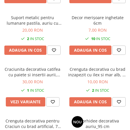
Suport metalic pentru
Decor merișoare inghetate
lumanare pastila, auriu cu
6cm
fulg de nea, 16x8 cm
20,00 RON
7,00 RON
2
IN STOC
10
IN STOC
ADAUGA IN COS
ADAUGA IN COS
Craciunita decorativa catifea
Crenguta decorativa cu brad
cu paiete si insertii aurii,
inzapezit cu ilex si mar alb, 40
30x40 cm verde
cm
30,00 RON
10,00 RON
1
IN STOC
2
IN STOC
VEZI VARIANTE
ADAUGA IN COS
Crenguta decorativa pentru
Fir orhidee decorativa
NOU
Craciun cu brad artificial, 76
auriu_95 cm