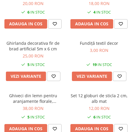
cm, 5 ramuri
20,00 RON
18,00 RON
6
IN STOC
4
IN STOC
ADAUGA IN COS
ADAUGA IN COS
Ghirlanda decorativa fir de
Fundiță textil decor
brad artificial 5m x 6 cm
3,00 RON
25,00 RON
5
IN STOC
19
IN STOC
VEZI VARIANTE
VEZI VARIANTE
Ghiveci din lemn pentru
Set 12 globuri de sticla 2 cm,
aranjamente florale,
alb mat
20x25x11cm
38,00 RON
12,00 RON
5
IN STOC
6
IN STOC
ADAUGA IN COS
ADAUGA IN COS