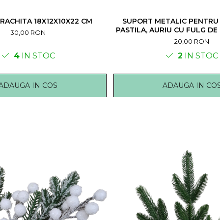
RACHITA 18X12X10X22 CM
SUPORT METALIC PENTRU
PASTILA, AURIU CU FULG DE 
30,00 RON
20,00 RON
4
IN STOC
2
IN STOC
ADAUGA IN COS
ADAUGA IN CO