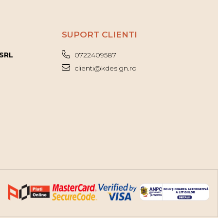
SUPORT CLIENTI
 SRL
0722409587
clienti@kdesign.ro