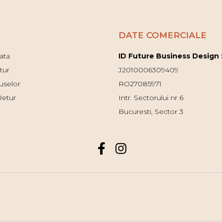
DATE COMERCIALE
ata
ID Future Business Design
tur
J2010006309409
uselor
RO27085971
Retur
Intr. Sectorului nr 6
Bucuresti, Sector 3