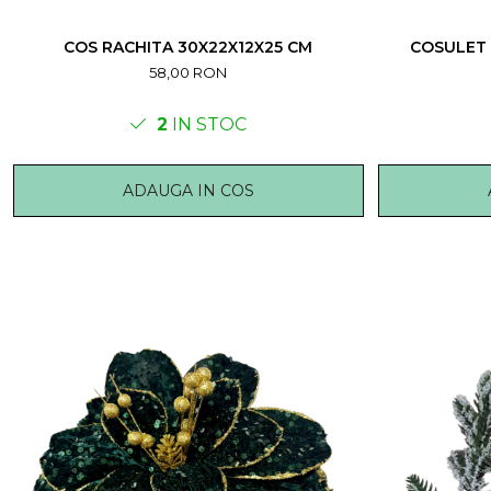
COS RACHITA 30X22X12X25 CM
COSULET 
58,00 RON
2
IN STOC
ADAUGA IN COS