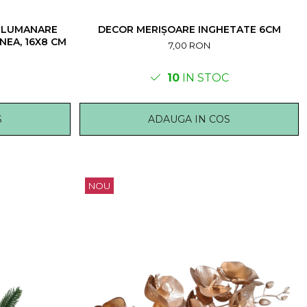
 LUMANARE
DECOR MERIȘOARE INGHETATE 6CM
NEA, 16X8 CM
7,00 RON
10
IN STOC
S
ADAUGA IN COS
NOU