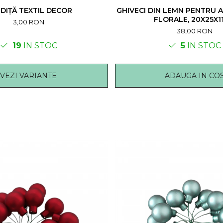
DIȚĂ TEXTIL DECOR
GHIVECI DIN LEMN PENTRU
FLORALE, 20X25X1
3,00 RON
38,00 RON
19
IN STOC
5
IN STOC
VEZI VARIANTE
ADAUGA IN CO