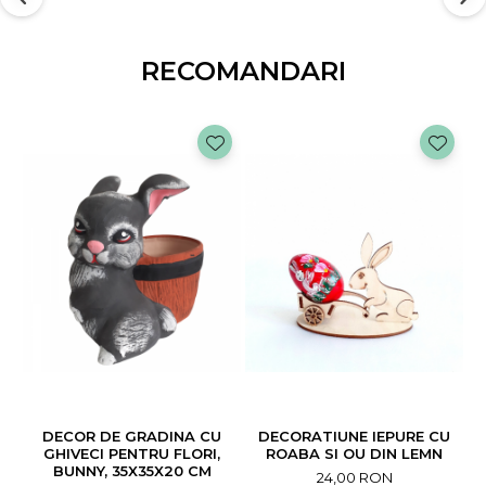
Asezare: Datorită bazei sale stabile, acest iepuras
simpatic poate fi plasat cu usurinta în gradina, pe veranda
RECOMANDARI
sau pe terasa.
Beneficii:
Infrumuseteaza spatiul exterior: Aduce o nota de farmec
si bucurie in gradina ta, transformand-o într-un loc vesel
si primitor.
Cadou perfect: acest iepuras poate fi un cadou minunat
pentru iubitorii de animale si natura, ideal pentru orice
ocazie.
Fara intretinere: Nu necesita ingrijiri speciale, fiind ideal
pentru cei care doresc un decor de impact cu minim de
efort.
Decoreaza: Cele doua galetuse pentru flori se utilizeaza ca
suport pentru doua ghivece cu flori,ceea ce va va bucura
privirea cu splendoarea naturala a florilor.
DECOR DE GRADINA CU
DECORATIUNE IEPURE CU
Instructiuni de utilizare:
GHIVECI PENTRU FLORI,
ROABA SI OU DIN LEMN
BUNNY, 35X35X20 CM
24,00 RON
Plaseaza ornamentul intr-un loc vizibil si stabil.