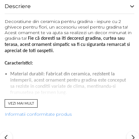
Descriere
Decoratiune din ceramica pentru gradina - iepure cu 2
ghivece pentru flori, un accesoriu vesel pentru gradina ta!
Acest ornament te va ajuta sa realizezi un decor minunat in
gradina ta!
Fie că doresti sa iti decorezi gradina, curtea sau
terasa, acest ornament simpatic va fi cu siguranta remarcat si
apreciat de toti oaspetii.
Caracteristici:
Material durabil: Fabricat din ceramica, rezistent la
intemperii, acest ornament pentru gradina este conceput
sa reziste in conditii variate de clima, mentinandu-si
frumusetea pe termen lung.
Design: Detaliile minutioase si finisajul ofera un aspect
VEZI MAI MULT
autentic, transformandu-l intr-o piesa de decor speciala.
Informatii conformitate produs
de 40x32x18 cm
Dimensiuni: Cu dimensiuni
, acest
ornament se potriveste de minune în orice spatiu exterior.
9,5x8
Contine doua ghivece pentru flori cu dimensiuni de
cm