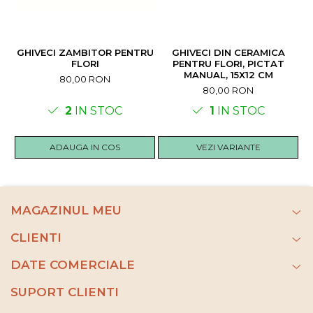
GHIVECI ZAMBITOR PENTRU
GHIVECI DIN CERAMICA
FLORI
PENTRU FLORI, PICTAT
M
MANUAL, 15X12 CM
80,00 RON
80,00 RON
2
IN STOC
1
IN STOC
ADAUGA IN COS
VEZI VARIANTE
MAGAZINUL MEU
CLIENTI
DATE COMERCIALE
SUPORT CLIENTI