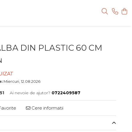
LBA DIN PLASTIC 60 CM
N
UIZAT
e:
Miercuri, 12.08.2026
51
Ai nevoie de ajutor?
0722409587
avorite
Cere informatii