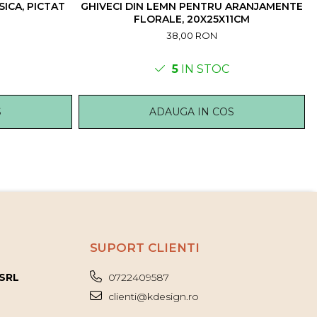
SICA, PICTAT
GHIVECI DIN LEMN PENTRU ARANJAMENTE
FLORALE, 20X25X11CM
38,00 RON
5
IN STOC
S
ADAUGA IN COS
SUPORT CLIENTI
 SRL
0722409587
clienti@kdesign.ro