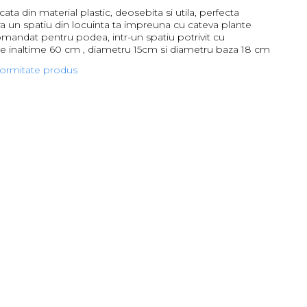
cata din material plastic, deosebita si utila, perfecta
a un spatiu din locuinta ta impreuna cu cateva plante
comandat pentru podea, intr-un spatiu potrivit cu
 inaltime 60 cm , diametru 15cm si diametru baza 18 cm
formitate produs