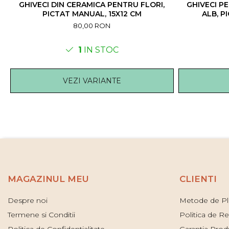
GHIVECI DIN CERAMICA PENTRU FLORI,
GHIVECI PE
PICTAT MANUAL, 15X12 CM
ALB, P
80,00 RON
1
IN STOC
VEZI VARIANTE
MAGAZINUL MEU
CLIENTI
Despre noi
Metode de Pl
Termene si Conditii
Politica de Re
Politica de Confidentialitate
Garantia Prod