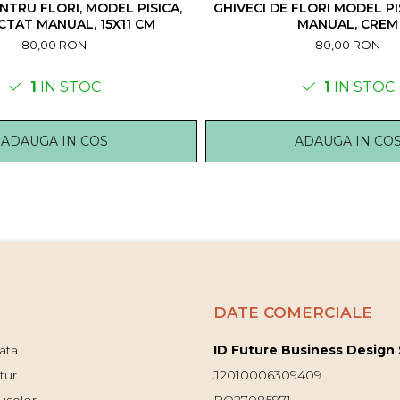
NTRU FLORI, MODEL PISICA,
GHIVECI DE FLORI MODEL PI
ICTAT MANUAL, 15X11 CM
MANUAL, CREM
80,00 RON
80,00 RON
1
IN STOC
1
IN STOC
ADAUGA IN COS
ADAUGA IN CO
DATE COMERCIALE
ata
ID Future Business Design
tur
J2010006309409
uselor
RO27085971