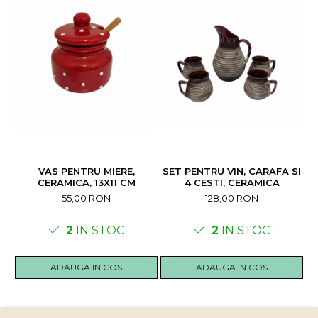
VAS PENTRU MIERE,
SET PENTRU VIN, CARAFA SI
V
CERAMICA, 13X11 CM
4 CESTI, CERAMICA
R
55,00 RON
128,00 RON
2
IN STOC
2
IN STOC
ADAUGA IN COS
ADAUGA IN COS