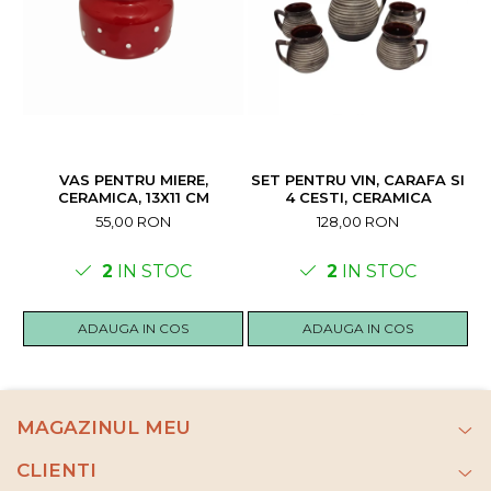
VAS PENTRU MIERE,
SET PENTRU VIN, CARAFA SI
V
CERAMICA, 13X11 CM
4 CESTI, CERAMICA
R
55,00 RON
128,00 RON
2
IN STOC
2
IN STOC
ADAUGA IN COS
ADAUGA IN COS
MAGAZINUL MEU
CLIENTI