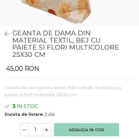
GEANTA DE DAMA DIN
MATERIAL TEXTIL, BEJ CU
PAIETE SI FLORI MULTICOLORE
25X30 CM
45,00 RON
Geanta de vara pentru dama, fabricata din textil, bej cu
paiete si flori multicolor 25x30 cm
3
IN STOC
Durata de livrare:
3 zile
ADAUGA IN COS